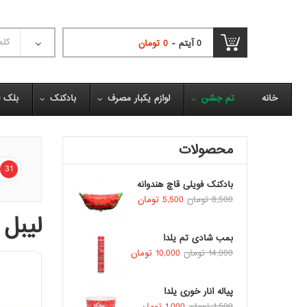
0
آیتم -
0
تومان
خانه
تم جشن
لوازم یکبار مصرف
بادکنک
بلک ل
محصولات
31
بادکنک فویلی قاچ هندوانه
8,500
تومان
5,500
تومان
لیبل
بمب شادی تم یلدا
14,000
تومان
10,000
تومان
پیاله انار خوری یلدا
1,500
تومان
1,000
تومان