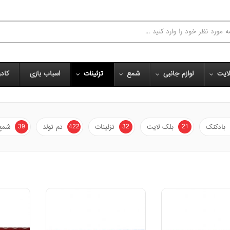
ایت
لوازم جانبی
شمع
تزئینات
اسباب بازی
کاد
39
422
32
21
بادکنک
بلک لایت
تزئینات
تم تولد
شمع