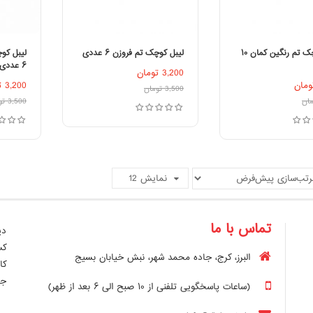
لیبل کوچک تم رنگین کمان ۱۰
لیبل کوچک تم فروزن ۶ عددی
لیبل کو
۶ عددی
3,200
تومان
زودن به سبد خرید
افزودن به سبد خرید
ا
ومان
3,200
ت
3,500
تومان
مان
3,500
تو
نمایش
12
تماس با ما
دی
کس
البرز، کرج، جاده محمد شهر، نبش خیابان بسیج
کا
جر
(ساعات پاسخگویی تلفنی از ۱۰ صبح الی ۶ بعد از ظهر)