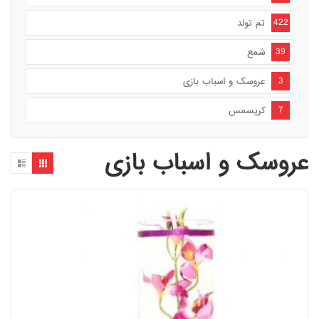
422
تم تولد
39
شمع
3
عروسک و اسباب بازی
7
کریسمس
عروسک و اسباب بازی