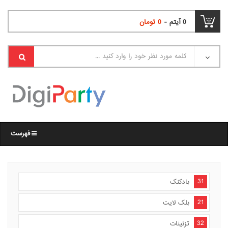
0
آیتم -
0
تومان
فهرست
31
بادکنک
21
بلک لایت
32
تزئینات