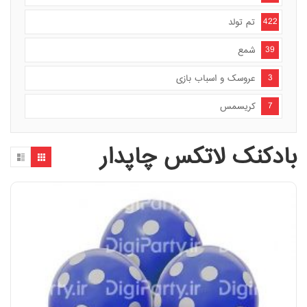
422
تم تولد
39
شمع
3
عروسک و اسباب بازی
7
کریسمس
بادکنک لاتکس چاپدار