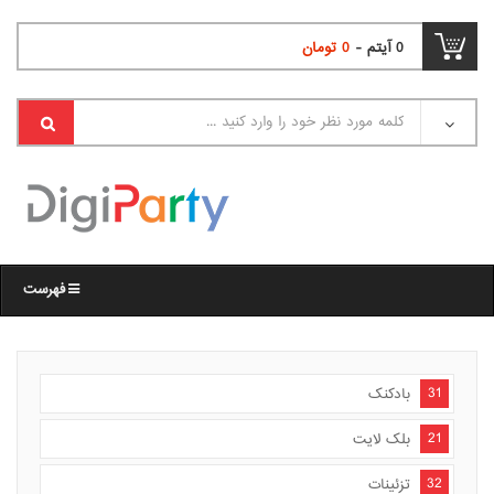
0
آیتم -
0
تومان
فهرست
31
بادکنک
21
بلک لایت
32
تزئینات