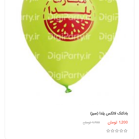
بادکنک لاتکس یلدا (سبز)
اطلاعات بیشتر
1,200
تومان
1,700
تومان