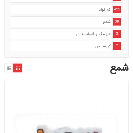
422
تم تولد
39
شمع
3
عروسک و اسباب بازی
7
کریسمس
شمع