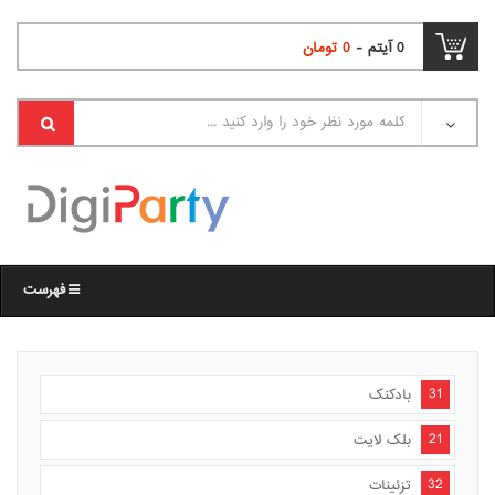
0
آیتم -
0
تومان
فهرست
31
بادکنک
21
بلک لایت
32
تزئینات