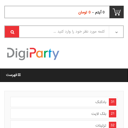
0
آیتم -
0
تومان
فهرست
31
بادکنک
21
بلک لایت
32
تزئینات