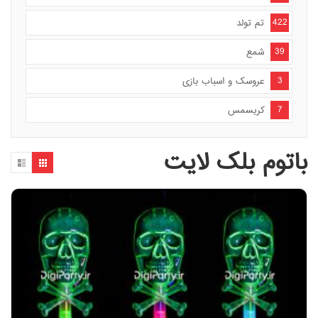
422
تم تولد
39
شمع
3
عروسک و اسباب بازی
7
کریسمس
باتوم بلک لایت