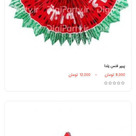
پیپر فنس یلدا
انتخاب گزینه‌ها
8,000
تومان
–
12,000
تومان