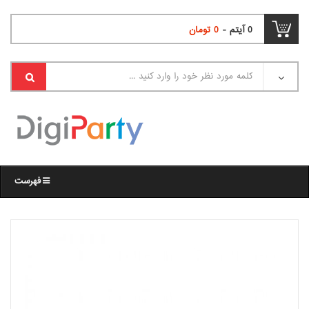
0
آیتم -
0
تومان
فهرست