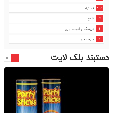
422
تم تولد
39
شمع
3
عروسک و اسباب بازی
7
کریسمس
دستبند بلک لایت