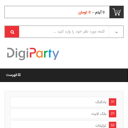
0
آیتم -
0
تومان
فهرست
31
بادکنک
21
بلک لایت
32
تزئینات