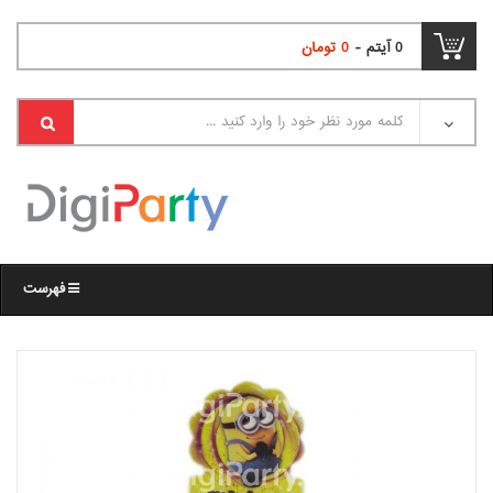
0
آیتم -
0
تومان
فهرست