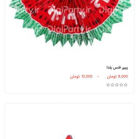
پیپر فنس یلدا
انتخاب گزینه‌ها
8,000
تومان
–
12,000
تومان