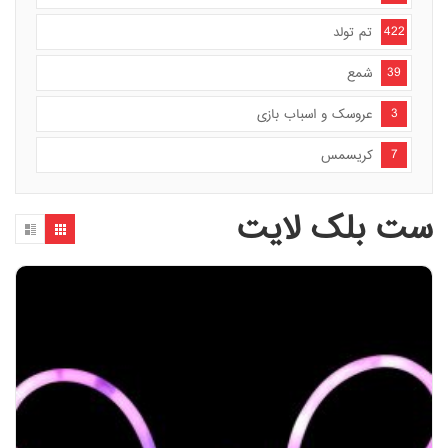
422
تم تولد
39
شمع
3
عروسک و اسباب بازی
7
کریسمس
ست بلک لایت