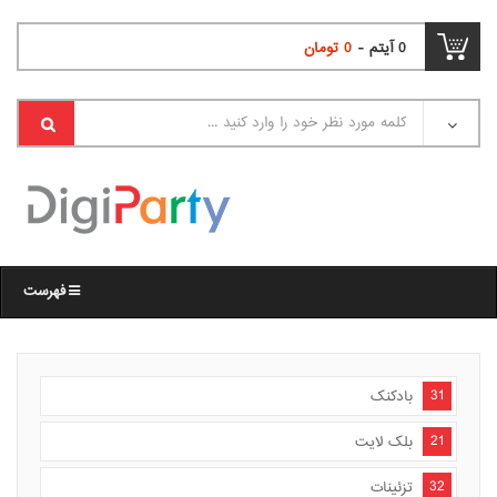
0
آیتم -
0
تومان
فهرست
31
بادکنک
21
بلک لایت
32
تزئینات