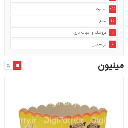
422
تم تولد
39
شمع
3
عروسک و اسباب بازی
7
کریسمس
مینیون