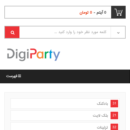
0
آیتم -
0
تومان
فهرست
31
بادکنک
21
بلک لایت
32
تزئینات